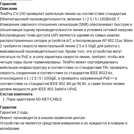
Гарантия
Описание
TestPro CV-100 проверяет кабельную линию на соответствие стандартам
Ethernet высокой производительности, включая 1 / 2.5 / 5 / 10GBASE-T.
Измерение сквозного отношения сигнал/шум (SNR) обеспечивает быструю и
объективную оценку производительности линии в условиях сетевой нагрузки.
Беспроводные точки доступа (AP) являются одними из самых широко
распространенных сегодня устройств IoT, а беспроводным AP 802.11ac Wave
2 требуются скорости магистральной линии 2.5 и 5 GigE для работы с
максимальной производительностью. Кроме того, эти устройства могут
питаться по PoE и, в силу характера скорости линии, требуют, чтобы все
четыре пары были терминированы. TestPro может сертифицировать
кабельную инфраструктуру в соответствии со стандартами TIA, проверять
скорость соединения в соответствии со стандартом IEEE 8023.bz,
относящуюся к 1 / 2.5 / 5 / 10GigE, и проверять загруженный PoE++ в
соответствии со стандартом IEEE 802.3bt до 90 Вт, а также более низкие
уровни мощности для IEEE 802.3at/af и UPoE.
Состав комплекта
Пара адаптеров AD-NET-CABLE
Гарантия
Гарантия 2 года.
Ремонт производится в нашем сервисном центре.
Устройство не является средством измерения и не нуждается в поверке и
калибровке.